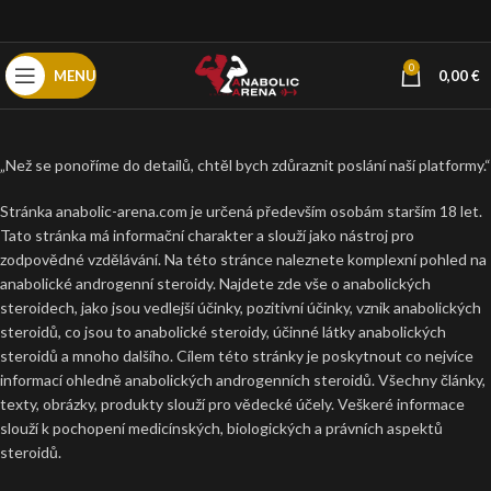
0
MENU
0,00
€
„Než se ponoříme do detailů, chtěl bych zdůraznit poslání naší platformy.“
Stránka anabolic-arena.com je určená především osobám starším 18 let.
Tato stránka má informační charakter a slouží jako nástroj pro
zodpovědné vzdělávání. Na této stránce naleznete komplexní pohled na
anabolické androgenní steroidy. Najdete zde vše o anabolických
steroidech, jako jsou vedlejší účinky, pozitivní účinky, vznik anabolických
steroidů, co jsou to anabolické steroidy, účinné látky anabolických
steroidů a mnoho dalšího. Cílem této stránky je poskytnout co nejvíce
informací ohledně anabolických androgenních steroidů. Všechny články,
texty, obrázky, produkty slouží pro vědecké účely. Veškeré informace
slouží k pochopení medicínských, biologických a právních aspektů
steroidů.