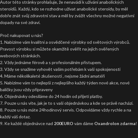
Autor této stránky prohlašuje, že nenavádí k užívání anabolických
steroidů. Každý, kdo se rozhodne užívat anabolické steroidy, by měl
dobře znát svůj zdravotní stav a měl by zvážit všechny možné negativní
dopady na své zdraví.
Proč nakupovat u nás?
1. Nabízíme vám kvalitní a osvědčené výrobky od světových výrobců.
Pravost výrobku si můžete okamžitě ověřit na jejich ověřených
webových stránkách.
2. Vždy jednáme férově a s profesionálním přístupem.
3. Vždy se snažíme vyhovět vašim potřebám k vaší spokojenosti
4. Máme několikaleté zkušenosti , nejsme žádní amatéři
5. Nabízíme vám to nejlepší z nejlepšího každý týden nové akce, nové
balíčky jsou vždy připraveny
6. Objednávky odesíláme do 24 hodin od přijetí platby.
7. Pouze u nás víte, jak je to s vaší objednávkou a kde se právě nachází.
8. Pouze u nás máte 24hodinový servis. Odpovídáme vždy rychle a na
každý váš dotaz.
9. Ke každé objednávce nad
200EURO
vám dáme
Oxandrolon zdarma
!