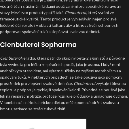
včetně těch s účinnými látkami používanými pro specifické zdravotní
stavy. Mezi tyto produkty patří také
Clenbuterol
, který vyrábí ve
farmaceutické kvalitě. Tento produkt je vyhledáván nejen pro své
léčebné účinky, ale i v oblasti kulturistiky a fitness kvůli schopnosti
podporovat spalování tuků a zlepšovat svalovou definici.
Clenbuterol Sopharma
Clenbuterol
je látka, která patří do skupiny beta-2 agonistů a původně
byla vyvinuta pro léčbu respiračních potíží, jako je astma. I když není
anabolickým steroidem, má výrazné účinky na zvýšení metabolismu a
spalování tuků. V některých případech se také používá jako pomocný
prostředek pro zlepšení svalové definice.
Clenbuterol
zvyšuje tělesnou
teplotu a podporuje rychlejší spalování kalorií. Původně se používá jako
lék na respirační obtíže, protože rozšiřuje průdušky a usnadňuje dýchání.
V kombinaci s nízkokalorickou dietou může pomoci udržet svalovou
hmotu, zatímco se ztrácí tuková tkáň.