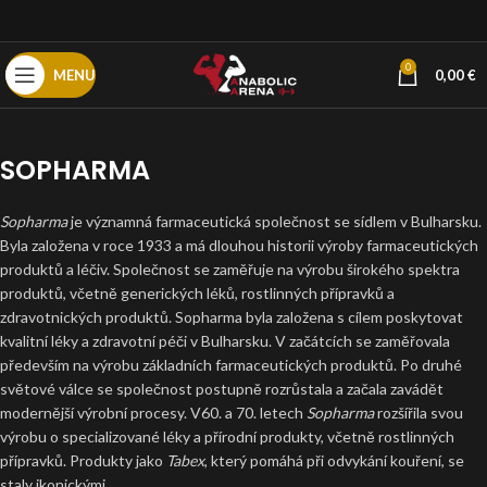
0
MENU
0,00
€
SOPHARMA
Sopharma
je významná farmaceutická společnost se sídlem v Bulharsku.
Byla založena v roce 1933 a má dlouhou historii výroby farmaceutických
produktů a léčiv. Společnost se zaměřuje na výrobu širokého spektra
produktů, včetně generických léků, rostlinných přípravků a
zdravotnických produktů. Sopharma byla založena s cílem poskytovat
kvalitní léky a zdravotní péči v Bulharsku. V začátcích se zaměřovala
především na výrobu základních farmaceutických produktů. Po druhé
světové válce se společnost postupně rozrůstala a začala zavádět
modernější výrobní procesy. V60. a 70. letech
Sopharma
rozšířila svou
výrobu o specializované léky a přírodní produkty, včetně rostlinných
přípravků. Produkty jako
Tabex
, který pomáhá při odvykání kouření, se
staly ikonickými.