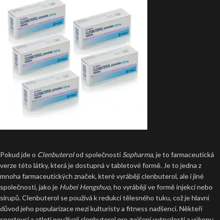
Pokud jde o
Clenbuterol
od společnosti
Sopharma
, je to farmaceutická
verze této látky, která je dostupná v tabletové formě. Je to jedna z
mnoha farmaceutických značek, které vyrábějí clenbuterol, ale i jiné
společnosti, jako je
Hubei Hengshuo
, ho vyrábějí ve formě injekcí nebo
sirupů. Clenbuterol se používá k redukci tělesného tuku, což je hlavní
důvod jeho popularizace mezi kulturisty a fitness nadšenci. Někteří
sportovci a atleti používají clenbuterol pro zvýšení vytrvalosti a výkonu,