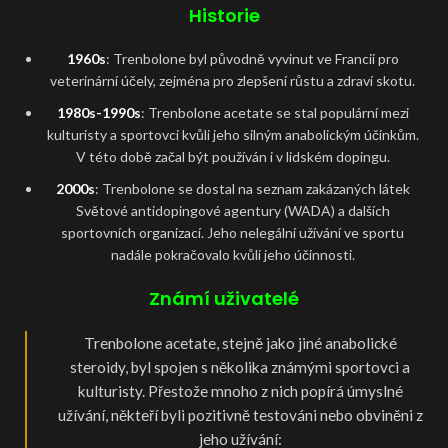
Historie
1960s
: Trenbolone byl původně vyvinut ve Francii pro
veterinární účely, zejména pro zlepšení růstu a zdraví skotu.
1980s-1990s
: Trenbolone acetate se stal populární mezi
kulturisty a sportovci kvůli jeho silným anabolickým účinkům.
V této době začal být používán i v lidském dopingu.
2000s
: Trenbolone se dostal na seznam zakázaných látek
Světové antidopingové agentury (WADA) a dalších
sportovních organizací. Jeho nelegální užívání ve sportu
nadále pokračovalo kvůli jeho účinnosti.
Známí uživatelé
Trenbolone acetate, stejně jako jiné anabolické
steroidy, byl spojen s několika známými sportovci a
kulturisty. Přestože mnoho z nich popírá úmyslné
užívání, někteří byli pozitivně testováni nebo obviněni z
jeho užívání: