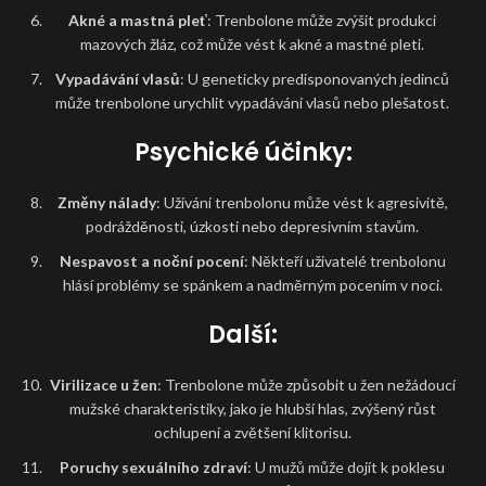
Akné a mastná pleť
: Trenbolone může zvýšit produkci
mazových žláz, což může vést k akné a mastné pleti.
Vypadávání vlasů
: U geneticky predisponovaných jedinců
může trenbolone urychlit vypadávání vlasů nebo plešatost.
Psychické účinky:
Změny nálady
: Užívání trenbolonu může vést k agresivitě,
podrážděnosti, úzkosti nebo depresivním stavům.
Nespavost a noční pocení
: Někteří uživatelé trenbolonu
hlásí problémy se spánkem a nadměrným pocením v noci.
Další:
Virilizace u žen
: Trenbolone může způsobit u žen nežádoucí
mužské charakteristiky, jako je hlubší hlas, zvýšený růst
ochlupení a zvětšení klitorisu.
Poruchy sexuálního zdraví
: U mužů může dojít k poklesu