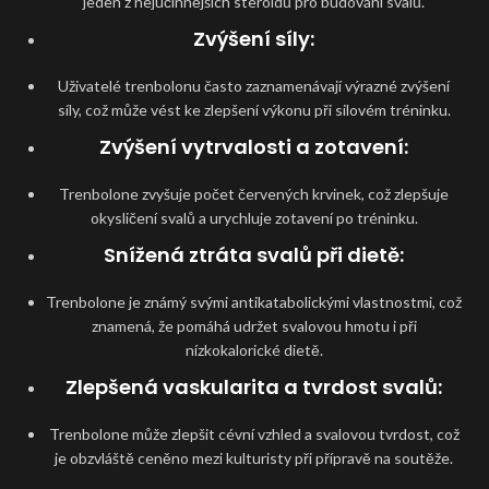
jeden z nejúčinnějších steroidů pro budování svalů.
Zvýšení síly
:
Uživatelé trenbolonu často zaznamenávají výrazné zvýšení
síly, což může vést ke zlepšení výkonu při silovém tréninku.
Zvýšení vytrvalosti a zotavení
:
Trenbolone zvyšuje počet červených krvinek, což zlepšuje
okysličení svalů a urychluje zotavení po tréninku.
Snížená ztráta svalů při dietě
:
Trenbolone je známý svými antikatabolickými vlastnostmi, což
znamená, že pomáhá udržet svalovou hmotu i při
nízkokalorické dietě.
Zlepšená vaskularita a tvrdost svalů
:
Trenbolone může zlepšit cévní vzhled a svalovou tvrdost, což
je obzvláště ceněno mezi kulturisty při přípravě na soutěže.