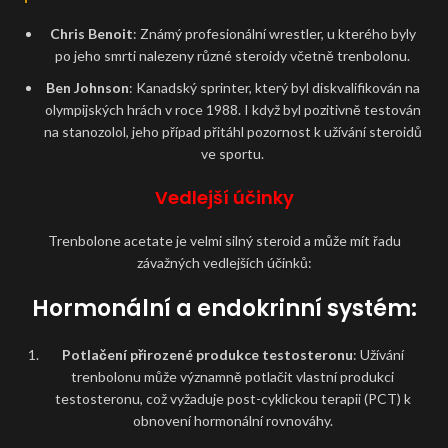
Chris Benoit
: Známý profesionální wrestler, u kterého byly
po jeho smrti nalezeny různé steroidy včetně trenbolonu.
Ben Johnson
: Kanadský sprinter, který byl diskvalifikován na
olympijských hrách v roce 1988. I když byl pozitivně testován
na stanozolol, jeho případ přitáhl pozornost k užívání steroidů
ve sportu.
Vedlejší účinky
Trenbolone acetate je velmi silný steroid a může mít řadu
závažných vedlejších účinků:
Hormonální a endokrinní systém:
Potlačení přirozené produkce testosteronu
: Užívání
trenbolonu může významně potlačit vlastní produkci
testosteronu, což vyžaduje post-cyklickou terapii (PCT) k
obnovení hormonální rovnováhy.