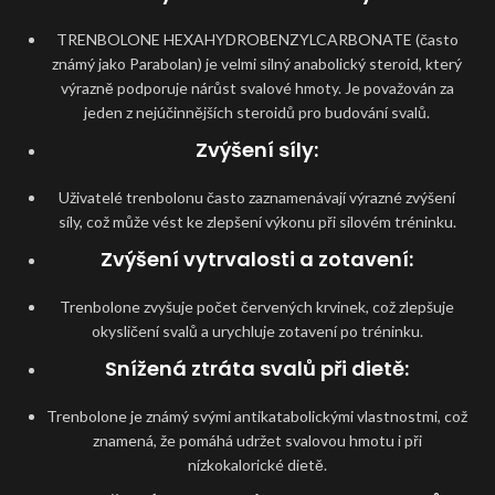
TRENBOLONE HEXAHYDROBENZYLCARBONATE (často
známý jako Parabolan) je velmi silný anabolický steroid, který
výrazně podporuje nárůst svalové hmoty. Je považován za
jeden z nejúčinnějších steroidů pro budování svalů.
Zvýšení síly
:
Uživatelé trenbolonu často zaznamenávají výrazné zvýšení
síly, což může vést ke zlepšení výkonu při silovém tréninku.
Zvýšení vytrvalosti a zotavení
:
Trenbolone zvyšuje počet červených krvinek, což zlepšuje
okysličení svalů a urychluje zotavení po tréninku.
Snížená ztráta svalů při dietě
:
Trenbolone je známý svými antikatabolickými vlastnostmi, což
znamená, že pomáhá udržet svalovou hmotu i při
nízkokalorické dietě.