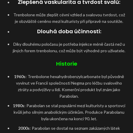
Zlepšená vaskularita a tvrdost svalů
:
Trenbolone může zlepšit cévní vzhled a svalovou tvrdost, což
je obzvláště ceněno mezi kulturisty při přípravě na soutěže.
Dlouhá doba účinnosti
:
Díky dlouhému poločasu je potřeba injekce méně častá než u
jiných forem trenbolonu, což může být výhodné pro uživatele.
Historie
1960s
: Trenbolone hexahydrobenzylcarbonate byl původně
vyvinut ve Francii společností Negma pro léčbu svalového
ztráty a podvýživy u lidí. Komerční produkt byl znám jako
Parabolan.
1980s
: Parabolan se stal populární mezi kulturisty a sportovci
kvůli jeho silným anabolickým účinkům. Produkce Parabolanu
byla ukončena na konci 90. let.
2000s
: Parabolan se dostal na seznam zakázaných látek