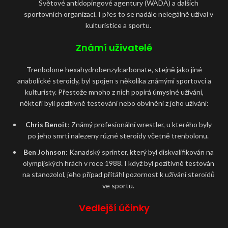
Světové antidopingové agentury (WADA) a dalších
sportovních organizací. I přes to se nadále nelegálně užíval v
kulturistice a sportu.
Známí uživatelé
Trenbolone hexahydrobenzylcarbonate, stejně jako jiné
anabolické steroidy, byl spojen s několika známými sportovci a
kulturisty. Přestože mnoho z nich popírá úmyslné užívání,
někteří byli pozitivně testováni nebo obviněni z jeho užívání:
Chris Benoit
: Známý profesionální wrestler, u kterého byly
po jeho smrti nalezeny různé steroidy včetně trenbolonu.
Ben Johnson
: Kanadský sprinter, který byl diskvalifikován na
olympijských hrách v roce 1988. I když byl pozitivně testován
na stanozolol, jeho případ přitáhl pozornost k užívání steroidů
ve sportu.
Vedlejší účinky