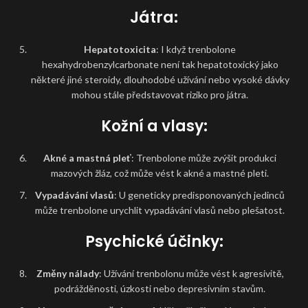
Játra:
Hepatotoxicita
: I když trenbolone
hexahydrobenzylcarbonate není tak hepatotoxický jako
některé jiné steroidy, dlouhodobé užívání nebo vysoké dávky
mohou stále představovat riziko pro játra.
Kožní a vlasy:
Akné a mastná pleť
: Trenbolone může zvýšit produkci
mazových žláz, což může vést k akné a mastné pleti.
Vypadávání vlasů
: U geneticky predisponovaných jedinců
může trenbolone urychlit vypadávání vlasů nebo plešatost.
Psychické účinky:
Změny nálady
: Užívání trenbolonu může vést k agresivitě,
podrážděnosti, úzkosti nebo depresivním stavům.