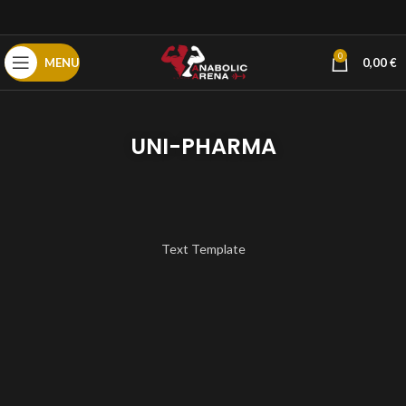
0
MENU
0,00
€
UNI-PHARMA
Text Template