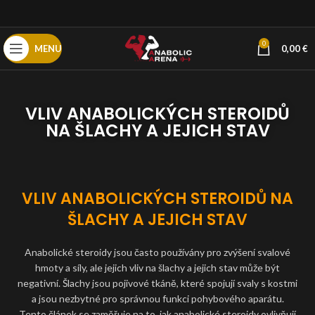
0
MENU
0,00
€
VLIV ANABOLICKÝCH STEROIDŮ
NA ŠLACHY A JEJICH STAV
VLIV ANABOLICKÝCH STEROIDŮ NA
ŠLACHY A JEJICH STAV
Anabolické steroidy jsou často používány pro zvýšení svalové
hmoty a síly, ale jejich vliv na šlachy a jejich stav může být
negativní. Šlachy jsou pojivové tkáně, které spojují svaly s kostmi
a jsou nezbytné pro správnou funkci pohybového aparátu.
Tento článek se zaměřuje na to, jak anabolické steroidy ovlivňují