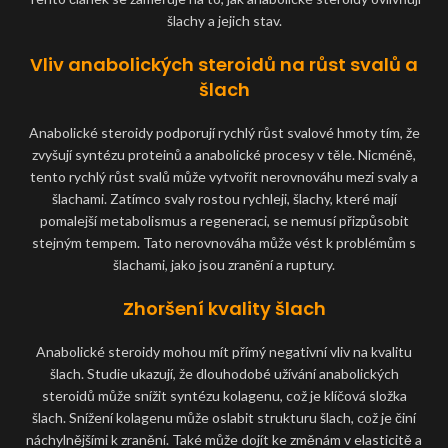
šlachy a jejich stav.
Vliv anabolických steroidů na růst svalů a
šlach
Anabolické steroidy podporují rychlý růst svalové hmoty tím, že
zvyšují syntézu proteinů a anabolické procesy v těle. Nicméně,
tento rychlý růst svalů může vytvořit nerovnováhu mezi svaly a
šlachami. Zatímco svaly rostou rychleji, šlachy, které mají
pomalejší metabolismus a regeneraci, se nemusí přizpůsobit
stejným tempem. Tato nerovnováha může vést k problémům s
šlachami, jako jsou zranění a ruptury.
Zhoršení kvality šlach
Anabolické steroidy mohou mít přímý negativní vliv na kvalitu
šlach. Studie ukazují, že dlouhodobé užívání anabolických
steroidů může snížit syntézu kolagenu, což je klíčová složka
šlach. Snížení kolagenu může oslabit strukturu šlach, což je činí
náchylnějšími k zranění. Také může dojít ke změnám v elasticitě a