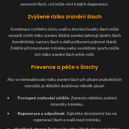
pevnosti šlach, což může vést k jejich degeneraci.
Zvýšené riziko zranění šlach
Kombinace rychlého růstu svalů a zhoršení kvality šlach může
výrazně zvýšit riziko zranění. Běžná zranění zahrnují záněty šlach
(tendinitida), ruptury šlach a další poškození pojivové tkáně.
Zvláště při intenzivním tréninku nebo soutěžním sportu může
být riziko zranění šlach ještě vyšší.
Prevence a péče o šlachy
Aby se minimalizovalo riziko zranění šlach při užívání anabolických
steroidů, je důležité dodržovat několik zásad:
Postupné zvyšování zátěže
: Zamezte náhlému zvýšení
intenzity tréninku.
Regenerace a odpočinek
: Zajistěte dostatečný čas na
regeneraci šlach a svalů mezi tréninky.
Vyvážená strava
: Podporujte zdraví šlach stravou bohatou