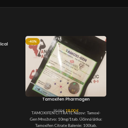
-40%
-37%
ical
Tamoxifen Pharmagen
Me
18,00
€
30,00
€
TAMOXIFEN CITRATE Názov: Tamoxi-
Mat
Gen Množstvo: 10mg/1tab. Účinná látka:
stero
Tamoxifen Citrate Balenie: 100tab.
Bioc