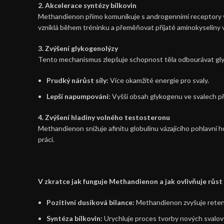
2. Akcelerace syntézy bílkovin
Methandienon přímo komunikuje s androgenními receptory ve 
vzniklá během tréninku a přeměňovat přijaté aminokyseliny 
3. Zvýšení glykogenolýzy
Tento mechanismus zlepšuje schopnost těla odbourávat glyk
Prudký nárůst síly:
Více okamžité energie pro svaly.
Lepší napumpování:
Vyšší obsah glykogenu ve svalech přit
4. Zvýšení hladiny volného testosteronu
Methandienon snižuje afinitu globulinu vázajícího pohlavní
práci.
V zkratce jak funguje Methandienon a jak ovlivňuje růst
Pozitivní dusíková bilance:
Methandienon zvyšuje retenci
Syntéza bílkovin:
Urychluje proces tvorby nových svalovýc