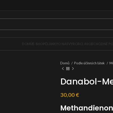
DOMŮ
E-SHOP
ČLÁNKY
O NÁS
VÝROBCI AS
OBCHODNÉ PO
Domů
Podle účinných látek
M
Danabol-Me
30,00
€
Methandienon 