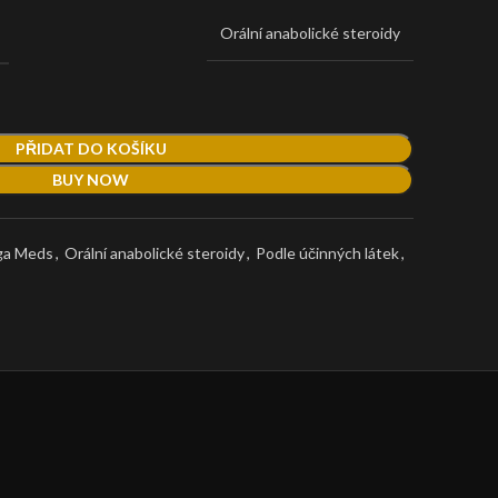
Orální anabolické steroidy
PŘIDAT DO KOŠÍKU
BUY NOW
a Meds
,
Orální anabolické steroidy
,
Podle účinných látek
,