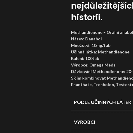
nejdůležitější
historii.
Methandienone – Orálni anabol
Název: Danabol
Množství: 10mg/tab
Účinná látka: Methandienone
Balení: 100tab
Výrobce: Omega Meds
Dávkování Methandienone: 20
S čím kombinovat Methandieno
Enanthate, Trenbolon, Testoste
PODLE ÚČINNÝCH LÁTEK
VÝROBCI