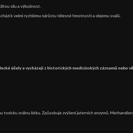
žitou sílu a výbušnost.
chází k velmi rychlému nárůstu tělesné hmotnosti a objemu svalů.
decké účely a vycházejí z historických medicínských záznamů nebo v
nu toxicku orálnu látku. Způsobuje zvýšení jaterních enzymů. Methandieno