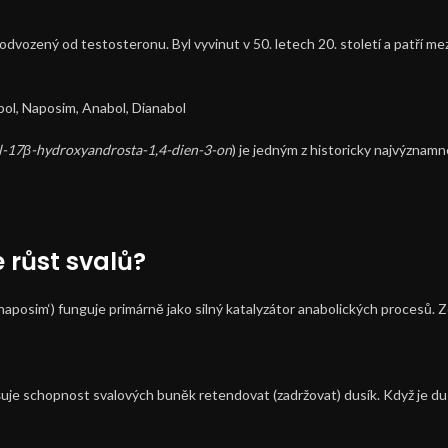
ozený od testosteronu. Byl vyvinut v 50. letech 20. století a patří mezi n
bol, Naposim, Anabol, Dianabol
-17β-hydroxyandrosta-1,4-dien-3-on
) je jedným z historicky najvýznamn
růst svalů?
posim‘) funguje primárně jako silný katalyzátor anabolických procesů. Z
je schopnost svalových buněk retendovat (zadržovat) dusík. Když je dusíku