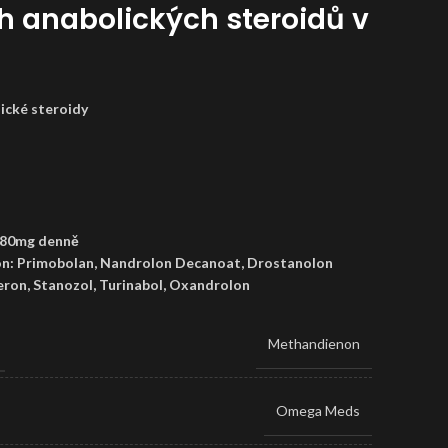
ch anabolických steroidů v
ické steroidy
-80mg denně
n: Primobolan, Nandrolon Decanoat, Drostanolon
ron, Stanozol, Turinabol, Oxandrolon
Methandienon
Omega Meds