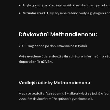
Glykogenolýza:
Zlepšuje využití krevního cukru pro okam
Vizuální efekt:
Díky zvýšené retenci vody a glykogénu do
Dávkování
Methandienonu:
20–80 mg denně po dobu maximálně 8 týdnů.
Výše uvedené údaje slouží výhradně pro informační a vě
doporučení k užívání.
Vedlejší účinky Methandienonu
:
Hepatotoxicita:
Vzhledem k 17-alfa-alkylaci se jedná o jed
vysokém dávkování může způsobit gynekomastii.