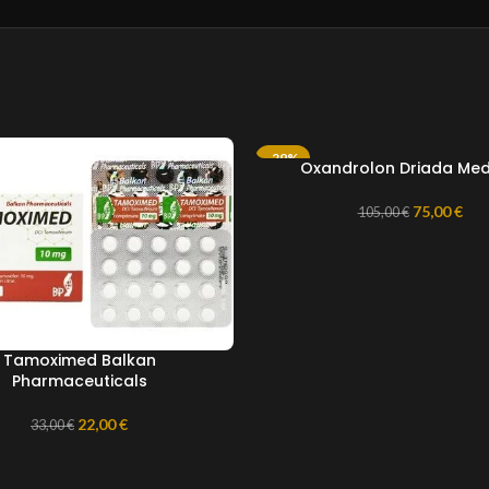
-29%
Oxandrolon Driada Med
75,00
€
105,00
€
Tamoximed Balkan
Pharmaceuticals
22,00
€
33,00
€