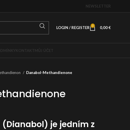
NEWSLETTER
0
LOGIN / REGISTER
0,00
€
DMÍNKY
KONTAKT
MŮJ ÚČET
ethandienon
Danabol-Methandienone
thandienone
(Dianabol) je jedním z