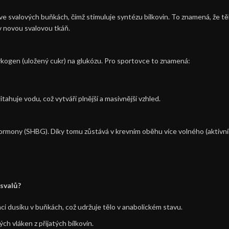
svalových buňkách, čímž stimuluje syntézu bílkovin. To znamená, že tělo
v novou svalovou tkáň.
ogen (uložený cukr) na glukózu. Pro sportovce to znamená:
ahuje vodu, což vytváří plnější a masivnější vzhled.
 hormony (SHBG). Díky tomu zůstává v krevním oběhu více volného (aktiv
 svalů?
 dusíku v buňkách, což udržuje tělo v anabolickém stavu.
h vláken z přijatých bílkovin.