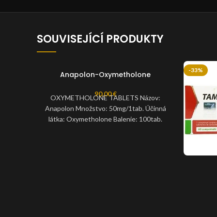
SOUVISEJÍCÍ PRODUKTY
-33%
Anapolon-Oxymetholone
90,00
€
OXYMETHOLONE TABLETS Názov:
Anapolon Množstvo: 50mg/1tab. Účinná
látka: Oxymetholone Balenie: 100tab.
Výrobca: Abdi Ibrahim